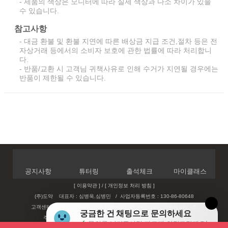
- 제품의 색상은 모니터에 따라 실제 색상과 다소 차이가 있을
수 있습니다.
참고사항
- 대금 환불 및 환불 지연에 따른 배상금 지급 조건,절차 등은 전
자상거래 등에서의 소비자 보호에 관한 법률에 따라 처리합니
다.
- 반품/교환 시 고객님 귀책사유로 인해 수거가 지연될 경우에는
반품이 제한될 수 있습니다.
공지사항
튜터링
출석체크
마이클래스
[ 이용약관 ]
/
[ 개인정보 처리 방침 ]
(주)도약 대표자 : 심병욱,심병민
/
사업자등록번호 : 130-86-80648
고객센터 : 032-255-4966
통신판매업신고 : 제2013-경기부천-0917호
궁금한 건 채팅으로 문의하세요
주소 : 경기도 부천시 상동 534-5 현해프라자 404,405 (주)도약
문의를 남겨주시면 빠르게 연락드릴께요!