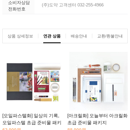
소비자상담
(주)도약 고객센터 032-255-4966
전화번호
상품 상세정보
연관 상품
배송안내
교환/환불안내
[오일파스텔화] 일상의 기록,
[아크릴화] 오늘부터 아크릴화
오일파스텔 초급 준비물 패키
초급 준비물 패키지
지