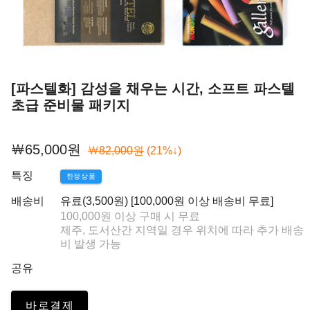
[파스텔화] 감성을 채우는 시간, 소프트 파스텔
초급 준비물 패키지
￦65,000원
￦82,000원
(21%↓)
특징
한정상품
배송비
유료(3,500원) [100,000원 이상 배송비 무료]
100,000원 이상 구매 시 무료
제주, 도서산간 지역일 경우 위치에 따라 추가 배송
비 발생 가능
공유
바로결제