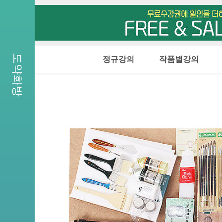
D - 3
도약화방
정규강의
작품별강의