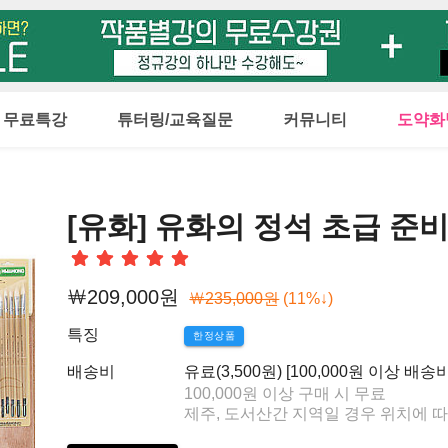
무료특강
튜터링/교육질문
커뮤니티
도약화
상품정보
[유화] 유화의 정석 초급 준
분류
서양화
￦209,000원
브랜드
￦235,000원
(11%↓)
제조지역
특징
한정상품
제조사
배송비
유료(3,500원) [100,000원 이상 배송
특징
한정상품
100,000원 이상 구매 시 무료
제주, 도서산간 지역일 경우 위치에 따