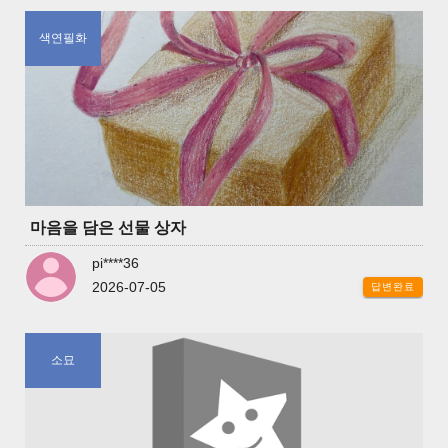
색연필화
마음을 담은 선물 상자
pi****36
2026-07-05
답변완료
소묘