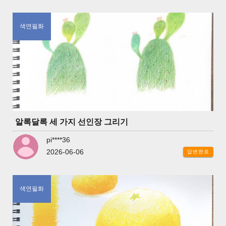
색연필화
알록달록 세 가지 선인장 그리기
pi****36
2026-06-06
답변완료
색연필화