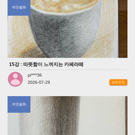
색연필화
15강 : 따뜻함이 느껴지는 카페라떼
pi****36
2026-07-29
답변완료
색연필화