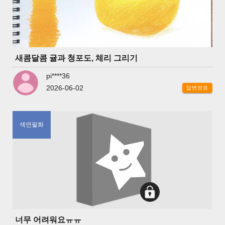
새콤달콤 귤과 청포도, 체리 그리기
pi****36
2026-06-02
답변완료
색연필화
너무 어려워요ㅠㅠ