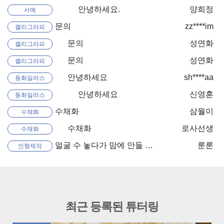
안녕하세요.
양희정
서예
문의
zz****im
캘리그라피
문의
성연화
캘리그라피
문의
성연화
캘리그라피
안녕하세요
sh****aa
동화일러스
트
안녕하세요
신영훈
동화일러스
트
수채화
삼월이
수채화
수채화
로사선생
수채화
얼굴 수 놓다가 맘에 안들 때. 질문있습니다!
룬룬
인형제작
최근 등록된 튜터링