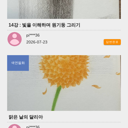
14강 : 빛을 이해하며 원기둥 그리기
pi****36
2026-07-23
답변완료
색연필화
맑은 날의 달리아
pi****36