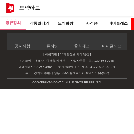
도약아트
정규강의
작품별강의
도약화방
자격증
마이클래스
공지사항
튜터링
출석체크
마이클래스
[ 이용약관 ]
/
[ 개인정보 처리 방침 ]
(주)도약 대표자 : 심병욱,심병민
/
사업자등록번호 : 130-86-80648
고객센터 : 032-255-4966
통신판매업신고 : 제2013-경기부천-0917호
주소 : 경기도 부천시 상동 534-5 현해프라자 404,405 (주)도약
COPYRIGHT© DOYAC. ALL RIGHTS RESERVED.