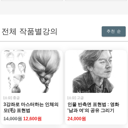
전체 작품별강의
추천 순
[소묘]
중급
[소묘]
고급
3강좌로 마스터하는 인체의
인물 반측면 표현법 : 영화
모(毛) 표현법
'남과 여'의 공유 그리기
14,000원
12,600원
24,000원