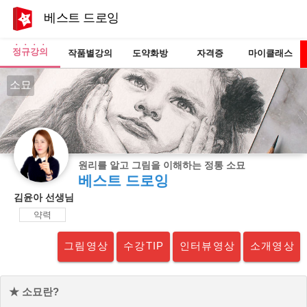
베스트 드로잉
정규강의
작품별강의
도약화방
자격증
마이클래스
소묘
원리를 알고 그림을 이해하는 정통 소묘
베스트 드로잉
김윤아 선생님
약력
그림영상
수강TIP
인터뷰영상
소개영상
★ 소묘란?