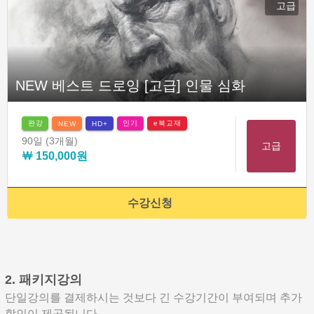
고급
NEW 베스트 드로잉 [고급] 인물 심화
완강
인기
e북교재
NEW
HD+
90일
(3개월)
고급
￦ 150,000원
수강신청
2. 패키지강의
단일강의를 결제하시는 것보다 긴 수강기간이 부여되며 추가
할인이 제공됩니다.