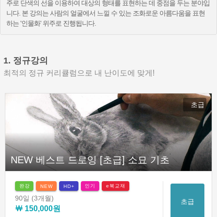
주로 단색의 선을 이용하여 대상의 형태를 표현하는 데 중점을 두는 분야입
니다. 본 강의는 사람의 얼굴에서 느낄 수 있는 조화로운 아름다움을 표현
하는 '인물화' 위주로 진행됩니다.
1. 정규강의
최적의 정규 커리큘럼으로 내 난이도에 맞게!
초급
NEW 베스트 드로잉 [초급] 소묘 기초
완강
인기
e북교재
NEW
HD+
90일
(3개월)
초급
￦ 150,000원