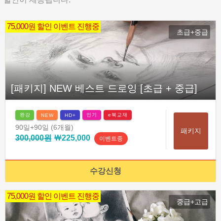
75,000원 할인 이벤트 진행중
초급+중급
[패키지] NEW 베스트 드로잉 [초급 + 중급]
완강
인기
e북교재
NEW
HD+
90일
+90일
(6개월)
패키지
300,000원
￦225,000
이벤트중
수강신청
75,000원 할인 이벤트 진행중
중급+고급