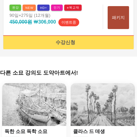
완강
인기
e북교재
NEW
HD+
90일
+275일
(12개월)
패키지
450,000원
￦306,000
이벤트중
수강신청
다른 소묘 강의도 도약아트에서!
독한 소묘 독학 소묘
클라스 드 데생