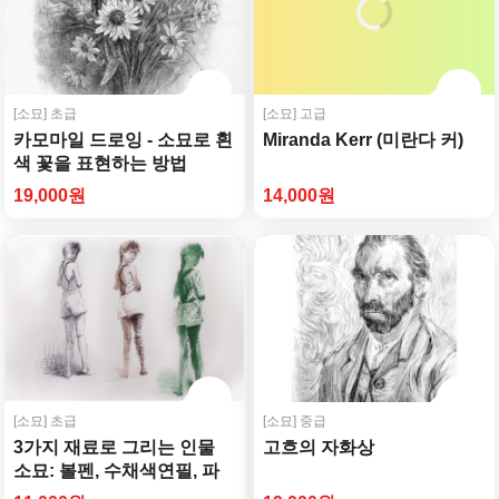
[소묘]
초급
[소묘]
고급
카모마일 드로잉 - 소묘로 흰
Miranda Kerr (미란다 커)
색 꽃을 표현하는 방법
19,000원
14,000원
[소묘]
초급
[소묘]
중급
3가지 재료로 그리는 인물
고흐의 자화상
소묘: 볼펜, 수채색연필, 파
스텔