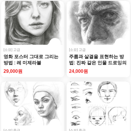
[소묘]
고급
[소묘]
고급
영화 포스터 그대로 그리는
주름과 살결을 표현하는 방
방법 : 레 미제라블
법: 진짜 같은 인물 드로잉의
핵심
29,000원
24,000원
[소묘]
중급
[소묘]
중급