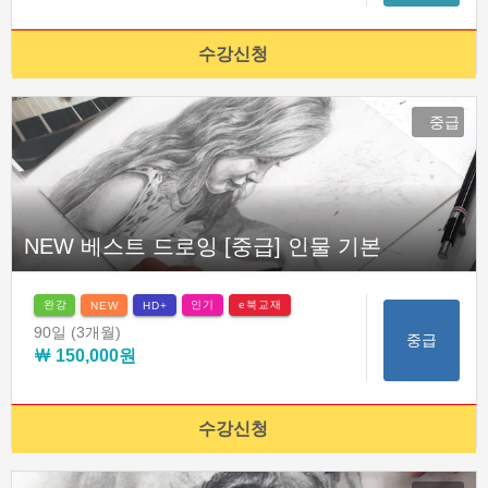
수강신청
중급
NEW 베스트 드로잉 [중급] 인물 기본
완강
인기
e북교재
NEW
HD+
90일
(3개월)
중급
￦ 150,000원
수강신청