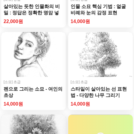
살아있는 듯한 인물화의 비
인물 소묘 핵심 기법 : 얼굴
밀 : 정답은 정확한 명암 넣
비례와 눈의 감정 표현
기!
22,000원
14,000원
[소묘]
초급
[소묘]
초급
펜으로 그리는 소묘 - 여인의
스타일이 살아있는 선 표현
초상
법 - 다양한 나무 그리기
14,000원
14,000원