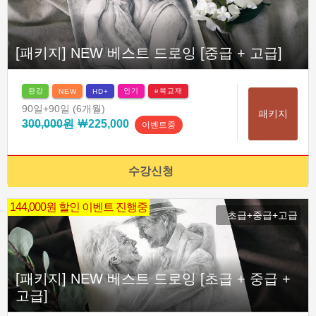
[패키지] NEW 베스트 드로잉 [중급 + 고급]
완강
인기
e북교재
NEW
HD+
90일
+90일
(6개월)
패키지
300,000원
￦225,000
이벤트중
수강신청
144,000원 할인 이벤트 진행중
초급+중급+고급
[패키지] NEW 베스트 드로잉 [초급 + 중급 +
고급]