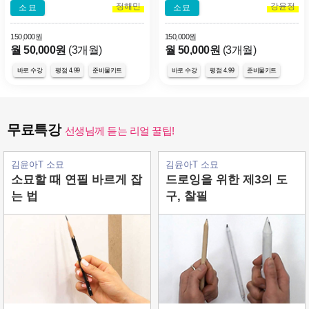
정해민
강윤정
소묘
소묘
150,000원
150,000원
월 50,000원
(3개월)
월 50,000원
(3개월)
바로 수강
평점 4.99
준비물키트
바로 수강
평점 4.99
준비물키트
무료특강
선생님께 듣는 리얼 꿀팁!
김윤아T 소묘
김윤아T 소묘
소묘할 때 연필 바르게 잡
드로잉을 위한 제3의 도
는 법
구, 찰필