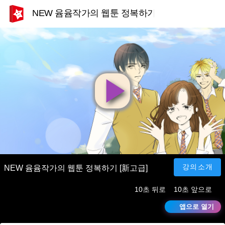
NEW 윰윰작가의 웹툰 정복하기 [新고급]
영
상
재
강의소개
NEW 윰윰작가의 웹툰 정복하기 [新고급]
10초 뒤로
10초 앞으로
생
앱으로 열기