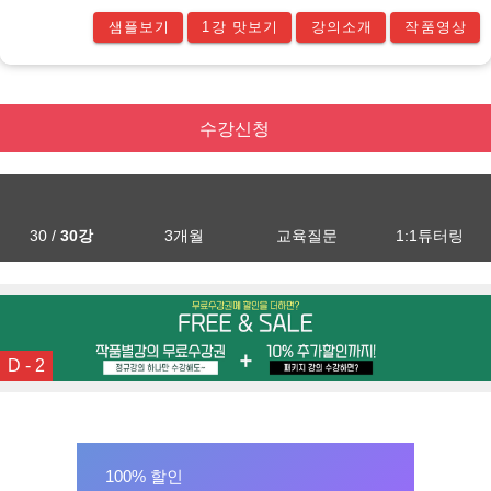
샘플보기
1강 맛보기
강의소개
작품영상
수강신청
30 /
30강
3개월
교육질문
1:1튜터링
D - 2
100% 할인