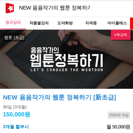
NEW 윰윰작가의 웹툰 정복하기 [新초급]
정규강의
작품별강의
도약화방
자격증
마이클래스
e북교재
NEW
웹툰 [초급]
NEW 윰윰작가의 웹툰 정복하기 [新초급]
90일
(3개월)
150,000원
2500ⓟ 적립
3개월 할부시
월 50,000원