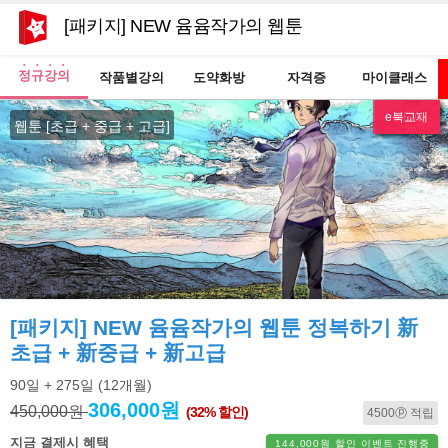
[패키지] NEW 윰윰작가의 웹툰 정복하기 新초급 +
정규강의
작품별강의
도약화방
자격증
마이클래스
e북교재
NEW
웹툰 [초급 + 중급 + 고급]
[패키지] NEW 윰윰작가의 웹툰 정복하기 新
초급 + 新중급 + 新고급
90일
+ 275일
(12개월)
306,000원
450,000원
(32% 할인)
4500ⓟ 적립
지금 결제시 혜택
144,000원 할인 이벤트 진행중