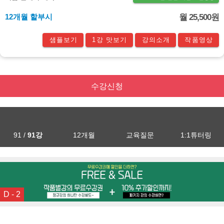
12개월 할부시
월 25,500원
샘플보기
1강 맛보기
강의소개
작품영상
수강신청
91 /
91강
12개월
교육질문
1:1튜터링
D - 2