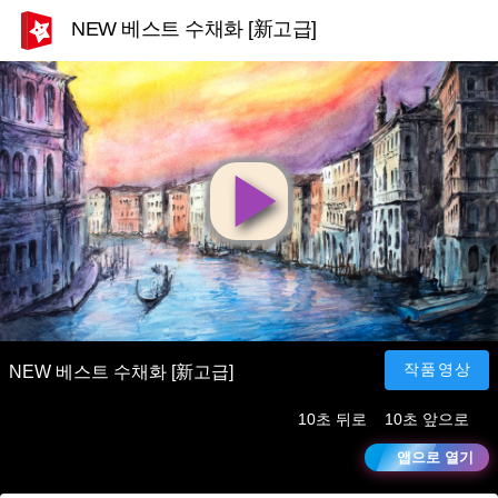
NEW 베스트 수채화 [新고급]
영
상
재
작품영상
NEW 베스트 수채화 [新고급]
10초 뒤로
10초 앞으로
생
앱으로 열기