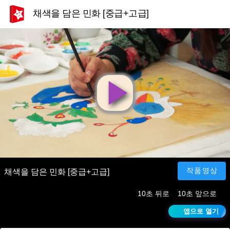
채색을 담은 민화 [중급+고급]
영
상
재
작품영상
채색을 담은 민화 [중급+고급]
10초 뒤로
10초 앞으로
생
앱으로 열기