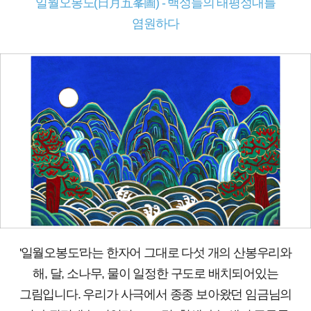
일월오봉도(日月五峯圖) - 백성들의 태평성대를
염원하다
'일월오봉도'라는 한자어 그대로 다섯 개의 산봉우리와
해, 달, 소나무, 물이 일정한 구도로 배치되어있는
그림입니다. 우리가 사극에서 종종 보아왔던 임금님의