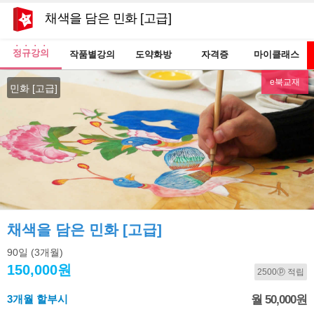
채색을 담은 민화 [고급]
정규강의
작품별강의
도약화방
자격증
마이클래스
e북교재
민화 [고급]
채색을 담은 민화 [고급]
90일
(3개월)
150,000원
2500ⓟ 적립
3개월 할부시
월 50,000원