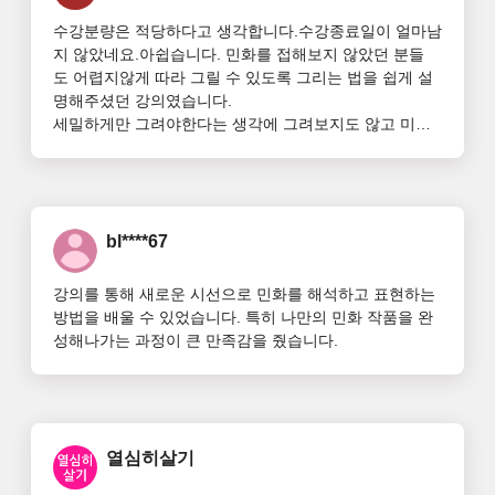
수강분량은 적당하다고 생각합니다.수강종료일이 얼마남
지 않았네요.아쉽습니다. 민화를 접해보지 않았던 분들
도 어렵지않게 따라 그릴 수 있도록 그리는 법을 쉽게 설
명해주셨던 강의였습니다.

세밀하게만 그려야한다는 생각에 그려보지도 않고 미리 
포기해버리는 주위분들을 보아왔는데요. 

김이슬선생님은 시원시원하게 쓰윽쓰윽 선을 그으시는 
것을 보고 속이 다 시원(^^)했습니다.

물론 제가 숙련되게 그으려면 연습이 많이 필요하겠지만 
강의를 보는 동안 '나도 해 보자'는 긍정적인 에너지를 얻
bl****67
을 수 있었네요. 또한 취미생활로 민화그리기를 종종 해
보며 힐링할 것 같습니다.

강의를 통해 새로운 시선으로 민화를 해석하고 표현하는 
기간종료되기전에 좀 더 그려보고 다듬어서 자격증에도 
방법을 배울 수 있었습니다. 특히 나만의 민화 작품을 완
도전하고 싶네요. 

성해나가는 과정이 큰 만족감을 줬습니다.
좋은 강의 감사합니다~민화에 관심이 많지만 쉽게 다가
가지 못하는 분이라면 이 강의가 도움이 될 것이라고 생
각합니다.
열심히살기