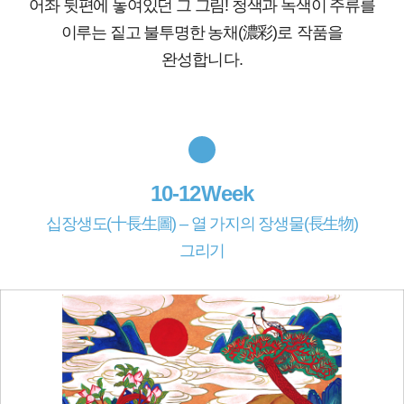
어좌 뒷편에 놓여있던 그 그림! 청색과 녹색이 주류를
이루는 짙고 불투명한 농채(濃彩
)로 작품을
완성합니다.
10-12Week
십장생도(十長生圖) – 열 가지의 장생물(長生物)
그리기