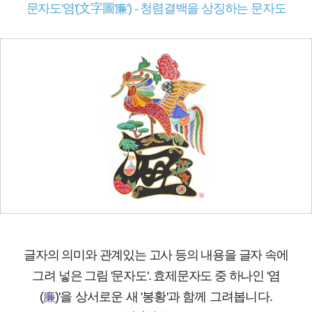
문자도'염'(文字圖'廉') - 청렴결백을 상징하는 문자도
글자의 의미와 관계있는 고사 등의 내용을 글자 속에
그려 넣은 그림 '문자도'. 효제문자도 중 하나인 '염
(
廉
)'을 상서로운 새 '봉황'과 함께 그려봅니다.