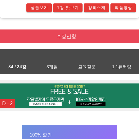
샘플보기
1강 맛보기
강의소개
작품영상
수강신청
34 /
34강
3개월
교육질문
1:1튜터링
D - 2
100% 할인