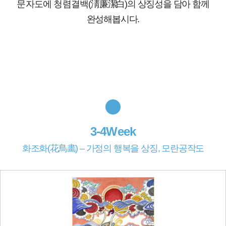
문자도에 청렴결백
(淸廉潔白)의 상징성을 담아 함께
완성해봅시다.
3-4Week
화조화(花鳥畵) – 가정의 행복을 상징, 모란공작도