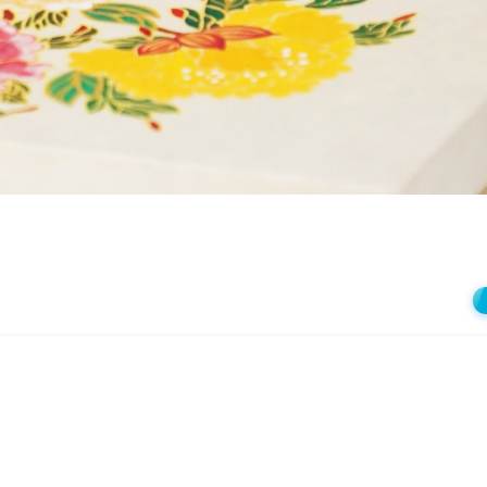
상
재
생