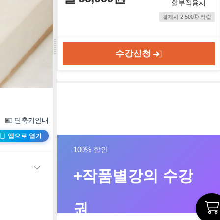
할부적용시
결제시 2,500ⓟ 적립
수강신청
단축키안내
앱으로 열기
100% 할인
+작품별강의 수강
권