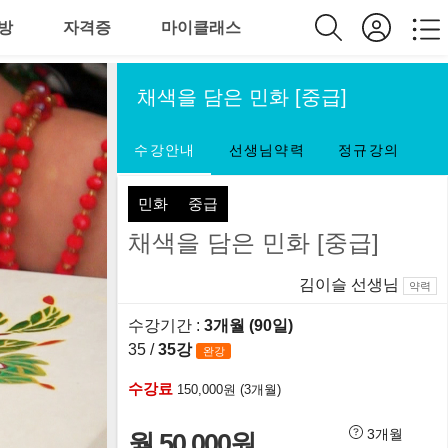
방
자격증
마이클래스
채색을 담은 민화 [중급]
수강안내
선생님약력
정규강의
민화
중급
채색을 담은 민화 [중급]
김이슬 선생님
약력
수강기간 :
3개월 (90일)
35 /
35강
완강
수강료
150,000원 (3개월)
3개월
월 50,000원