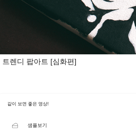
트렌디 팝아트 [심화편]
같이 보면 좋은 영상!
샘플보기