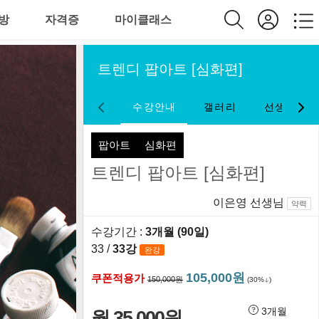
방
자격증
마이클래스
트렌디 팝아트 [심화편]
수강안내
갤러리
선생님약력
팝아트
심화편
트렌디 팝아트 [심화편]
이은영 선생님
약력
수강기간 :
3개월 (90일)
33 /
33강
완강
105,000원
쿠폰적용가
150,000원
(30%
)
3개월
월 35,000원