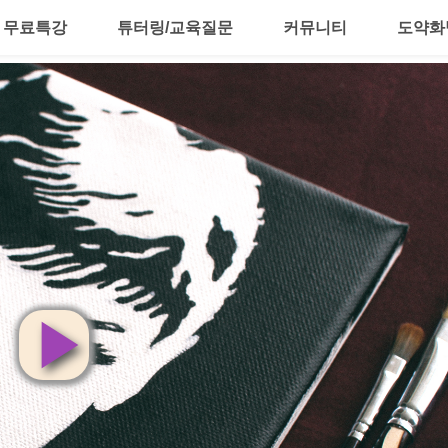
무료특강
튜터링/교육질문
커뮤니티
도약화
영