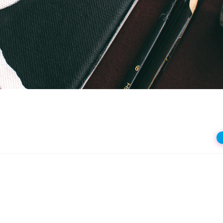
상
재
생