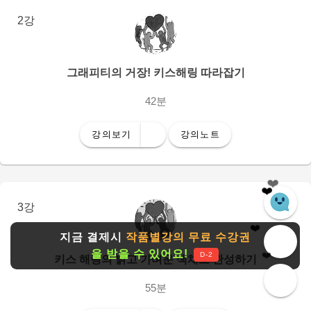
2강
그래피티의 거장! 키스해링 따라잡기
42분
강의보기
강의노트
❤️
3강
❤️
❤️
지금 결제시
작품별강의 무료 수강권
❤️
을 받을 수 있어요!
❤️
D-2
키스 해링의 밝고 가벼운 색채로 완성하기
55분