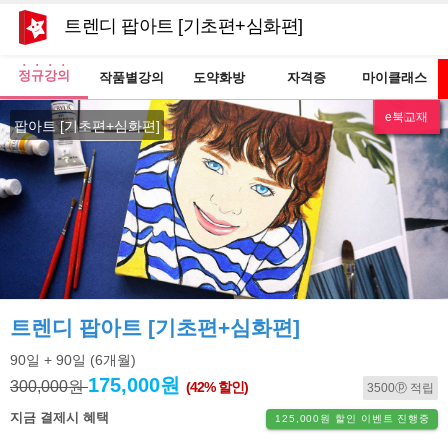
트렌디 팝아트 [기초편+심화편]
정규강의
작품별강의
도약화방
자격증
마이클래스
e북교재
NEW
팝아트 [기초편+심화편]
트렌디 팝아트 [기초편+심화편]
90일
+ 90일
(6개월)
175,000원
300,000원
(42% 할인)
3500ⓟ 적립
지금 결제시 혜택
125,000원 할인 이벤트 진행중