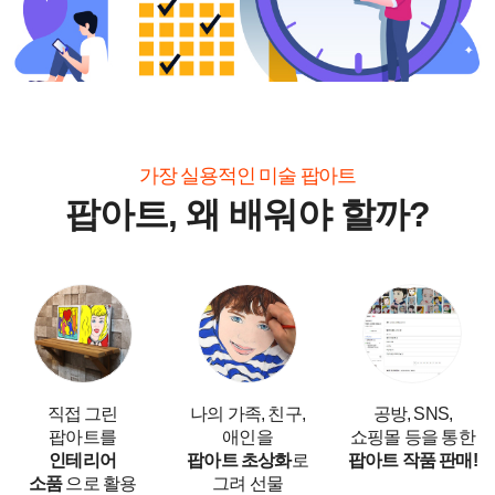
가장 실용적인 미술 팝아트
팝아트, 왜 배워야 할까?
직접 그린
나의 가족, 친구,
공방, SNS,
팝아트를
애인을
쇼핑몰 등을 통한
인테리어
팝아트 초상화
로
팝아트 작품 판매!
소품
으로 활용
그려 선물