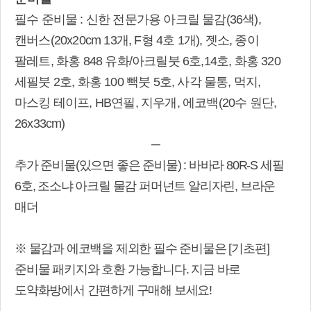
필수 준비물 : 신한 전문가용 아크릴 물감(36색),
캔버스(20x20cm 13개, F형 4호 1개), 젯소, 종이
팔레트, 화홍 848 유화/아크릴붓 6호,14호, 화홍 320
세필붓 2호, 화홍 100 빽붓 5호, 사각 물통, 먹지,
마스킹 테이프, HB연필, 지우개, 에코백(20수 원단,
26x33cm)
─
추가 준비물(있으면 좋은 준비물) : 바바라 80R-S 세필
6호, 조소냐 아크릴 물감 퍼머넌트 알리자린, 브라운
매더
※ 물감과 에코백을 제외한 필수 준비물은 [기초편]
준비물 패키지와 호환 가능합니다. 지금 바로
도약화방에서 간편하게 구매해 보세요!