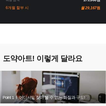
6개월 할부 시
월 29,167
원
도약아트! 이렇게 달라요
Point 1
I
어디서도 찾아 볼 수 없는 화질과 구도!