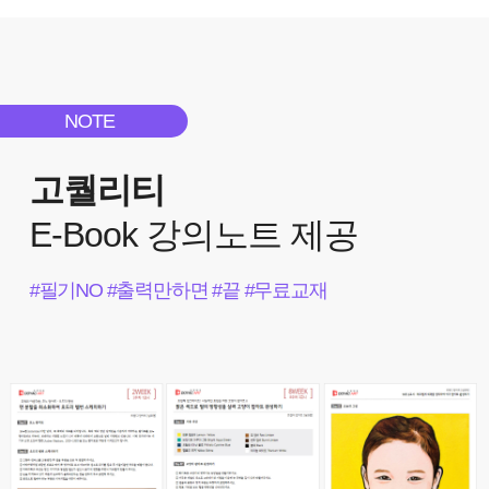
NOTE
고퀄리티
E-Book 강의노트 제공
#필기NO #출력만하면 #끝 #무료교재