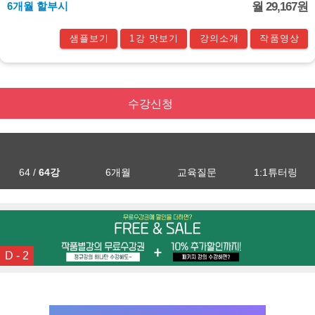
6개월 할부시
월 29,167원
샘플보기
1강 맛보기
강의소개
작품영상
수강신청
64 /
64강
6개월
교육질문
1:1튜터링
D - 2