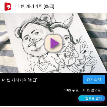
더 쎈 캐리커쳐 [초급]
영
상
재
강의소개
더 쎈 캐리커쳐 [초급]
10초 뒤로
10초 앞으로
생
앱으로 열기