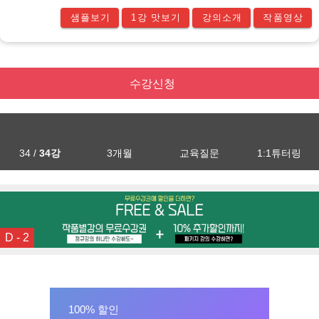
샘플보기
1강 맛보기
강의소개
작품영상
수강신청
34 /
34강
3개월
교육질문
1:1튜터링
D - 2
100% 할인