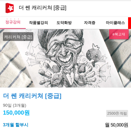
더 쎈 캐리커쳐 [중급]
정규강의
작품별강의
도약화방
자격증
마이클래스
e북교재
캐리커쳐 [중급]
더 쎈 캐리커쳐 [중급]
90일
(3개월)
150,000원
2500ⓟ 적립
3개월 할부시
월 50,000원