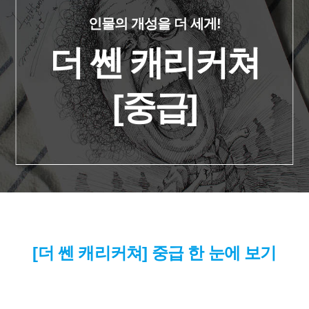
인물의 개성을 더 세게!
더 쎈 캐리커쳐
[중급]
[더 쎈 캐리커쳐] 중급 한 눈에 보기