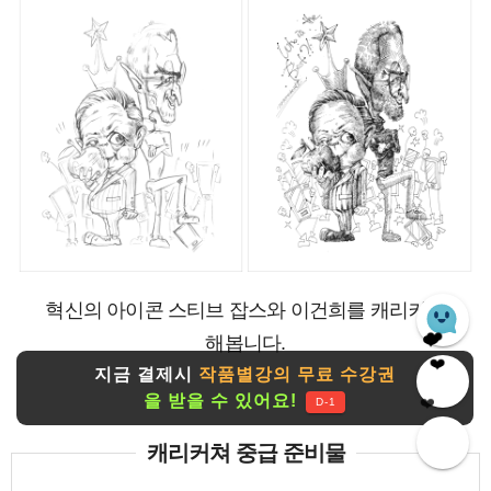
❤️
혁신의 아이콘 스티브 잡스와 이건희를 캐리커쳐
해봅니다.
❤️
❤️
❤️
지금 결제시
작품별강의 무료 수강권
을 받을 수 있어요!
❤️
D-1
캐리커쳐 중급 준비물