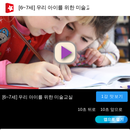
[6~7세] 우리 아이를 위한 미술교실
영
상
재
1강 맛보기
[6~7세] 우리 아이를 위한 미술교실
10초 뒤로
10초 앞으로
생
앱으로 열기