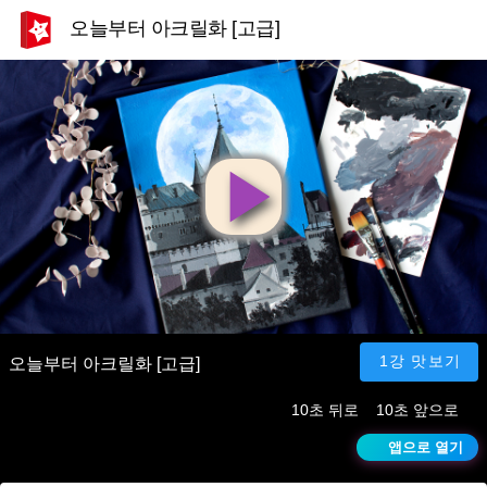
오늘부터 아크릴화 [고급]
영
상
재
1강 맛보기
오늘부터 아크릴화 [고급]
10초 뒤로
10초 앞으로
생
앱으로 열기