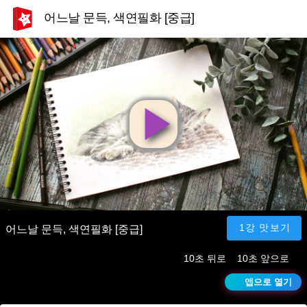
어느날 문득, 색연필화 [중급]
영
상
재
1강 맛보기
어느날 문득, 색연필화 [중급]
10초 뒤로
10초 앞으로
생
앱으로 열기