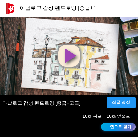
아날로그 감성 펜드로잉 [중급+고급]
영
상
재
작품영상
아날로그 감성 펜드로잉 [중급+고급]
10초 뒤로
10초 앞으로
생
앱으로 열기