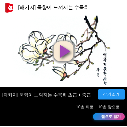
[패키지] 묵향이 느껴지는 수묵화 초급 + 중급
영
상
재
강의소개
[패키지] 묵향이 느껴지는 수묵화 초급 + 중급
10초 뒤로
10초 앞으로
생
앱으로 열기