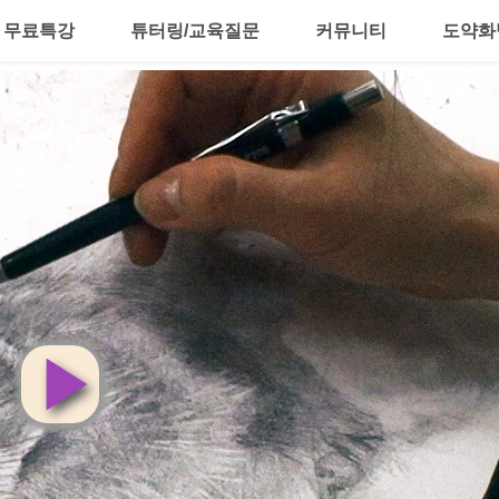
무료특강
튜터링/교육질문
커뮤니티
도약화
영