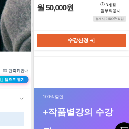
3개월
월 50,000원
할부적용시
결제시 2,500ⓟ 적립
수강신청
단축키안내
앱으로 열기
100% 할인
+작품별강의 수강