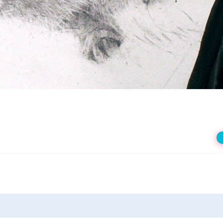
상
재
생