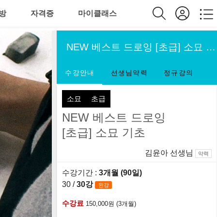
방
자격증
마이클래스
NEW 베스트 드로잉 [초급] 소묘 기초
수강안내
선생님약력
정규강의
소묘
초급
NEW 베스트 드로잉
[초급] 소묘 기초
김윤아 선생님
약력
수강기간 :
3개월 (90일)
30 /
30강
완강
수강료
150,000원 (3개월)