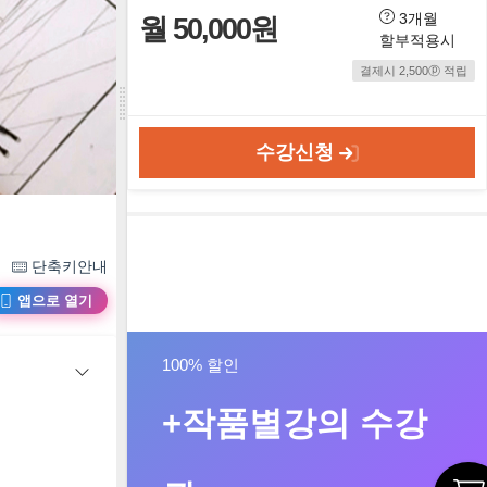
3개월
월 50,000원
할부적용시
결제시 2,500ⓟ 적립
수강신청
단축키안내
앱으로 열기
100% 할인
+작품별강의 수강