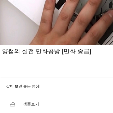
양쌤의 실전 만화공방 [만화 중급]
같이 보면 좋은 영상!
샘플보기