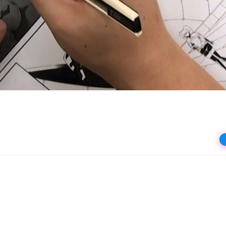
상
재
생