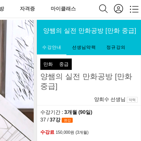
방
자격증
마이클래스
양쌤의 실전 만화공방 [만화 중급]
수강안내
선생님약력
정규강의
만화
중급
양쌤의 실전 만화공방 [만화
중급]
양희수 선생님
약력
수강기간 :
3개월 (90일)
37 /
37강
완강
수강료
150,000원 (3개월)