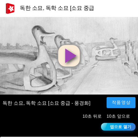
독한 소묘, 독학 소묘 [소묘 중급 - 풍경화]
영
상
재
작품영상
독한 소묘, 독학 소묘 [소묘 중급 - 풍경화]
10초 뒤로
10초 앞으로
생
앱으로 열기