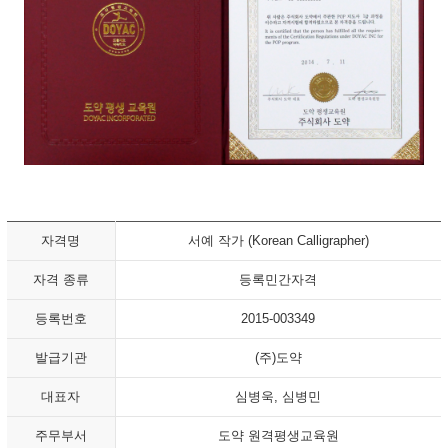
자격명
서예 작가 (Korean Calligrapher)
자격 종류
등록민간자격
등록번호
2015-003349
발급기관
(주)도약
대표자
심병욱, 심병민
주무부서
도약 원격평생교육원