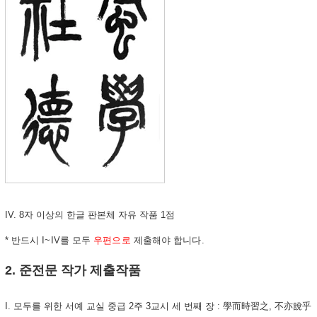
IV. 8자 이상의 한글 판본체 자유 작품 1점
* 반드시 I~IV를 모두
우편으로
제출해야 합니다.
2. 준전문 작가
제출작품
I. 모두를 위한 서예 교실 중급 2주 3교시 세 번째 장 : 學而時習之, 不亦說乎