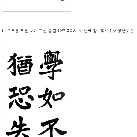
II. 모두를 위한 서예 교실 중급 10주 3교시 세 번째 장 :
學如不及 猶恐失之