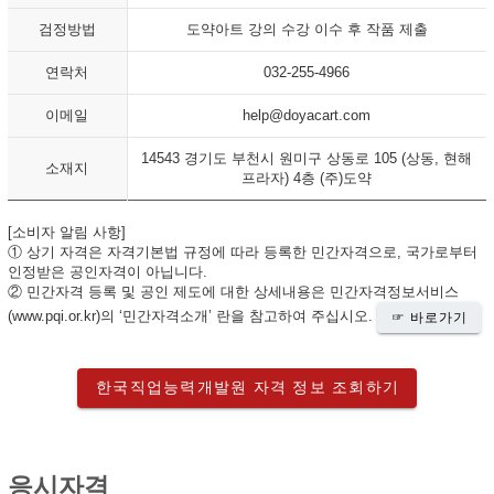
검정방법
도약아트 강의 수강 이수 후
작품
제출
연락처
032-255-4966
이메일
help@doyacart.com
14543 경기도 부천시 원미구 상동로 105 (상동, 현해
소재지
프라자) 4층 (주)도약
[소비자 알림 사항]
① 상기 자격은 자격기본법 규정에 따라 등록한 민간자격으로, 국가로부터
인정받은 공인자격이 아닙니다.
② 민간자격 등록 및 공인 제도에 대한 상세내용은 민간자격정보서비스
(www.pqi.or.kr)의 ‘민간자격소개’ 란을 참고하여 주십시오.
☞ 바로가기
한국직업능력개발원 자격 정보 조회하기
응시자격