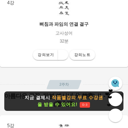
4강
삐침과 파임의 연결 결구
고사성어
32분
강의보기
강의노트
❤️
❤️
❤️
2주차
아름다운 글꽃, 팔분 예서(八分 隸書) Ⅱ - 조전비
지금 결제시
작품별강의 무료 수강권
❤️
❤️
(曹全碑)
을 받을 수 있어요!
D-3
5강