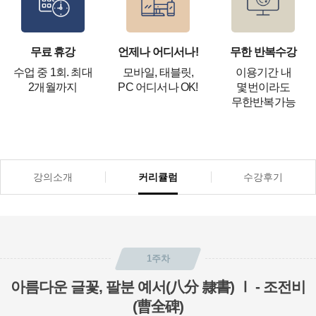
무료 휴강
언제나 어디서나!
무한 반복수강
수업 중 1회. 최대
모바일, 태블릿,
이용기간 내
2개월까지
PC 어디서나 OK!
몇번이라도
무한반복가능
강의소개
커리큘럼
수강후기
1주차
아름다운 글꽃, 팔분 예서(八分 隸書) Ⅰ - 조전비
(曹全碑)