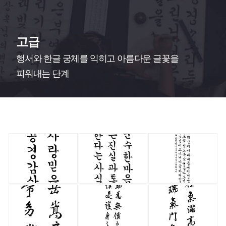
고급
행서와 한글 궁체를 익히고 아름다운 글꽃을
피워내는 단계