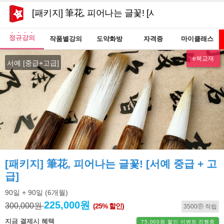
[패키지] 筆花, 피어나는 글꽃! [서예 중급 + 고급]
정규강의
작품별강의
도약화방
자격증
마이클래스
e북교재
서예 [중급+고급]
[패키지] 筆花, 피어나는 글꽃! [서예 중급 + 고
급]
90일
+ 90일
(6개월)
225,000원
300,000원
(25% 할인)
3500ⓟ 적립
지금 결제시 혜택
75,000원 할인 이벤트 진행중