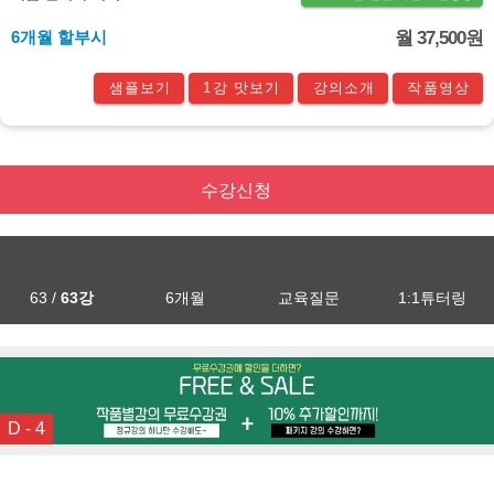
6개월 할부시
월 37,500원
샘플보기
1강 맛보기
강의소개
작품영상
수강신청
63 /
63강
6개월
교육질문
1:1튜터링
D - 4