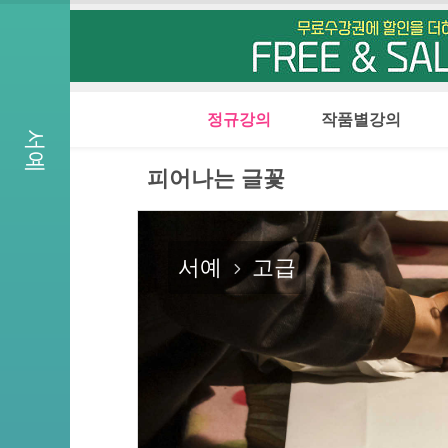
D - 4
정규강의
작품별강의
서예
피어나는 글꽃
서예
고급