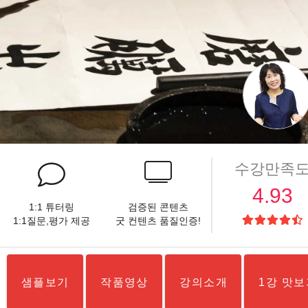
수강만족
4.93
1:1 튜터링
검증된 콘텐츠
1:1질문,평가 제공
굿 컨텐츠 품질인증!
샘플보기
작품영상
강의소개
1강 맛보