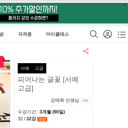
방
자격증
마이클래스
서예
고급
피어나는 글꽃 [서예
고급]
강애희 선생님
약력
수강기간 :
3개월 (90일)
32 /
32강
완강