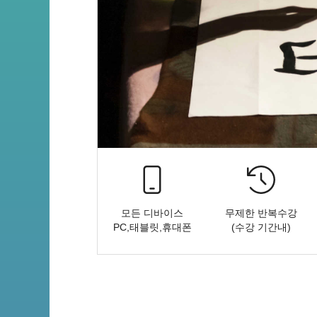
모든 디바이스
무제한 반복수강
PC,태블릿,휴대폰
(수강 기간내)