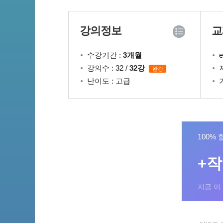
강의정보
교
수강기간 :
3개월
강의수 : 32 /
32강
완강
난이도 : 고급
100% 
+
지금 이