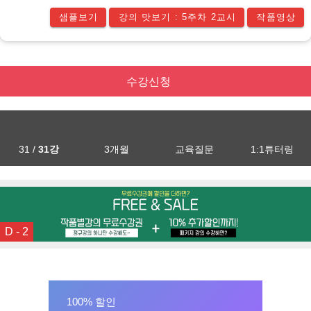
샘플보기
강의 맛보기 : 5주차 2교시
작품영상
수강신청
31 /
31강
3개월
교육질문
1:1튜터링
D - 2
100% 할인