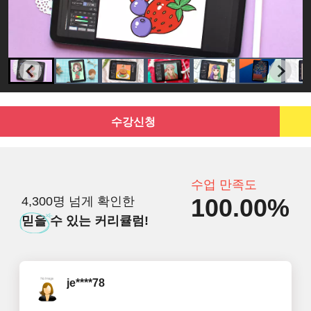
수강신청
수업 만족도
100.00%
4,300명 넘게 확인한
믿을
수 있는 커리큘럼!
je****78