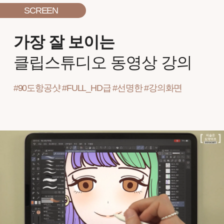
SCREEN
가장 잘 보이는
클립스튜디오 동영상 강의
#90도항공샷 #FULL_HD급 #선명한 #강의화면