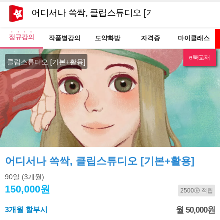
어디서나 쓱싹, 클립스튜디오 [기본+활용]
정규강의
작품별강의
도약화방
자격증
마이클래스
e북교재
NEW
클립스튜디오 [기본+활용]
어디서나 쓱싹, 클립스튜디오 [기본+활용]
90일
(3개월)
150,000원
2500ⓟ 적립
3개월 할부시
월 50,000원