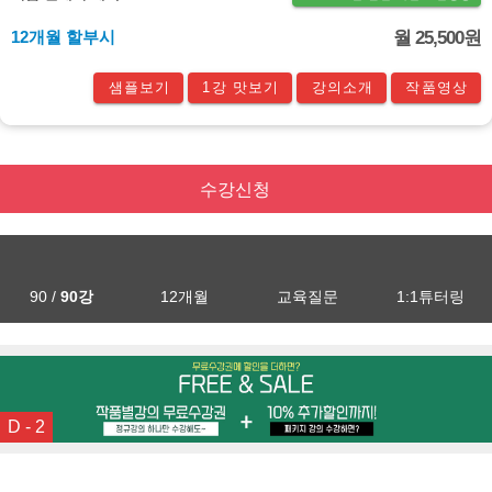
12개월 할부시
월 25,500원
샘플보기
1강 맛보기
강의소개
작품영상
수강신청
90 /
90강
12개월
교육질문
1:1튜터링
D - 2