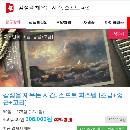
감성을 채우는 시간, 소프트 파스텔 [초급+중급+고
정규강의
작품별강의
도약화방
자격증
마이클래스
e북교재
NEW
파스텔화 [초급+중급+고급]
감성을 채우는 시간, 소프트 파스텔 [초급+중
급+고급]
90일
+ 275일
(12개월)
306,000원
450,000원
(32% 할인)
4500ⓟ 적립
지금 결제시 혜택
144,000원 할인 이벤트 진행중