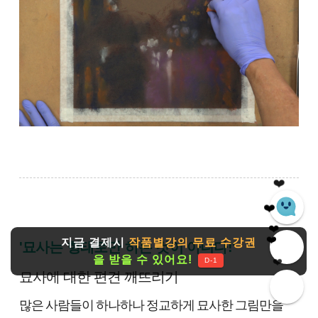
❤️
❤️
❤️
지금 결제시
작품별강의 무료 수강권
'묘사는 형태로만 하는 것이 아니다!'
을 받을 수 있어요!
❤️
❤️
D-1
묘사에 대한 편견 깨뜨리기
많은 사람들이 하나하나 정교하게 묘사한 그림만을