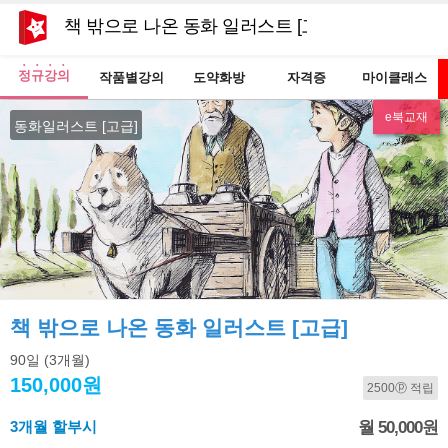
책 밖으로 나온 동화 일러스트 [고급]
정규강의
작품별강의
도약화방
자격증
마이클래스
e북교재
동화일러스트 [고급]
책 밖으로 나온 동화 일러스트 [고급]
90일
(3개월)
150,000원
2500ⓟ 적립
3개월 할부시
월 50,000원