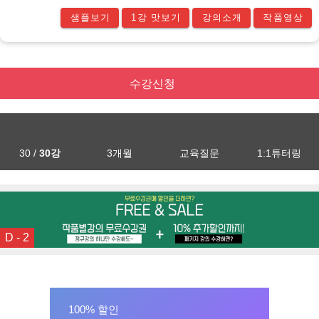
샘플보기
1강 맛보기
강의소개
작품영상
수강신청
30 /
30강
3개월
교육질문
1:1튜터링
D - 2
100% 할인