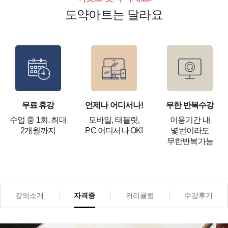
도약아트는 달라요
무료 휴강
언제나 어디서나!
무한 반복수강
수업 중 1회. 최대
모바일, 태블릿,
이용기간 내
2개월까지
PC 어디서나 OK!
몇번이라도
무한반복가능
강의소개
자격증
커리큘럼
수강후기