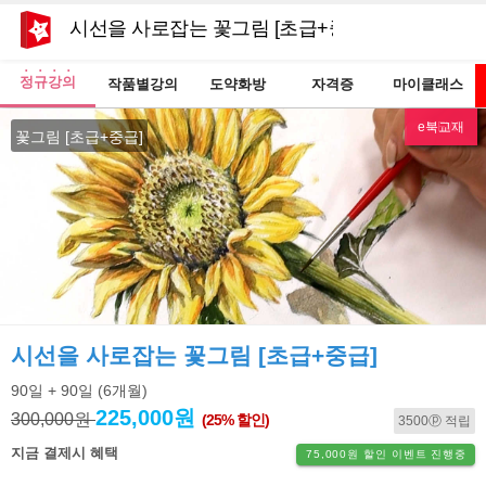
시선을 사로잡는 꽃그림 [초급+중급]
정규강의
작품별강의
도약화방
자격증
마이클래스
e북교재
NEW
꽃그림 [초급+중급]
시선을 사로잡는 꽃그림 [초급+중급]
90일
+ 90일
(6개월)
225,000원
300,000원
(25% 할인)
3500ⓟ 적립
지금 결제시 혜택
75,000원 할인 이벤트 진행중