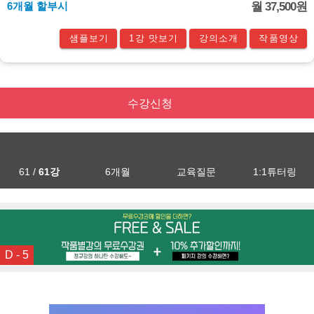
6개월 할부시
월 37,500원
샘플보기
1강 맛보기
강의소개
작품영상
수강신청
61 /
61강
6개월
교육질문
1:1튜터링
D - 5