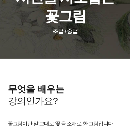
꽃그림
초급+중급
무엇을 배우는
강의인가요?
꽃그림이란 말 그대로 '꽃'을 소재로 한 그림입니다.