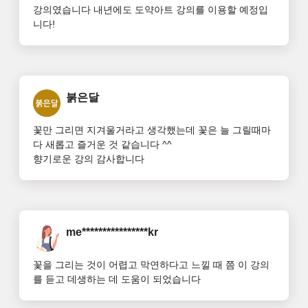
상으로는 색깔 구분이 잘 안되니 색 이름을 반복해서 알
강의였습니다 내년에도 도약아트 강의를 이용할 예정입
려주면서 

니다!
진행해 주셨으면 하는 바램입니다.

꽃그림 수업은 그림의 재료도 다양하고 표현방법도 다양
해서 연습을 열심히 잘하면 유용하게 쓰이고 

색채 감각까지 익히게 되는 수업입니다. 고급이 기다려집
니다.

붉은달
윤아샘~ 홧팅~~꽃을 좋아하고 꽃그림으로 힐링 되실 분
들 추천합니다.
꽃만 그리면 지겨울거라고 생각했는데 꽃은 늘 그릴때마
다 새롭고 즐거운 것 같습니다 ^^

향기로운 강의 감사합니다
me****************kr
꽃을 그리는 것이 어렵고 막연하다고 느낄 때 쯤 이 강의
를 듣고 데생하는 데 도움이 되었습니다