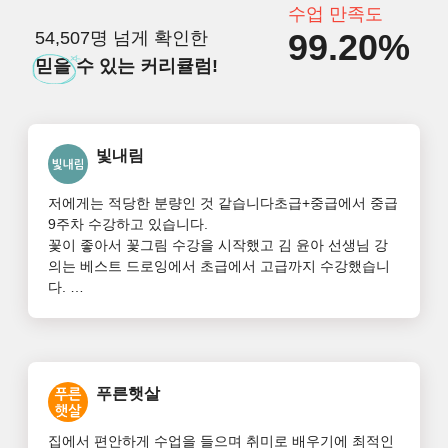
수업 만족도
99.20%
54,507명 넘게 확인한
믿을
수 있는 커리큘럼!
빛내림
저에게는 적당한 분량인 것 같습니다초급+중급에서 중급
9주차 수강하고 있습니다.

꽃이 좋아서 꽃그림 수강을 시작했고 김 윤아 선생님 강
의는 베스트 드로잉에서 초급에서 고급까지 수강했습니
다. 

흥미로운 것은  색연필과 수채화, 파스텔과 수채화 물감
의 조화, 스틱형과 연필형 파스텔이 서로 다른 쓰임을 활
용하는 방법등

모르는 기법들을 잘 배워나가고 있습니다.

그런데 색 배합이 제일 어렵습니다. 선생님은 실력도 있
푸른햇살
으시고 노련함이 있어서 쓱싹하면 멋진 작품이 되지만 

중급 이지만  아직은 선생님을 따라 그려야만 하고 화면
집에서 편안하게 수업을 들으며 취미로 배우기에 최적인 