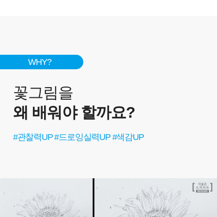
WHY?
꽃그림을
왜 배워야 할까요?
#관찰력UP #드로잉실력UP #색감UP