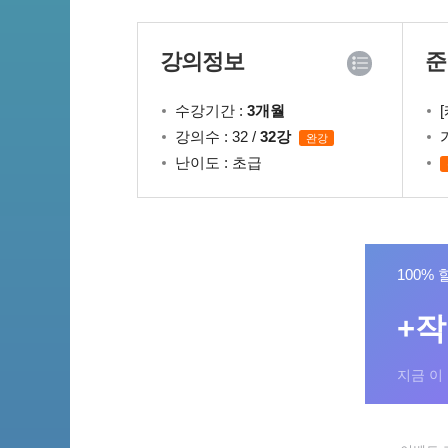
강의정보
준
수강기간 :
3개월
강의수 : 32 /
32강
완강
난이도 : 초급
100% 
+
지금 이