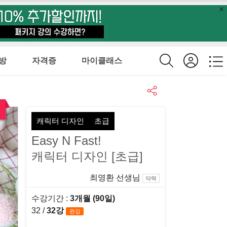
방
자격증
마이클래스
캐릭터 디자인
초급
Easy N Fast!
캐릭터 디자인 [초급]
최영환 선생님
약력
수강기간 :
3개월 (90일)
32 /
32강
완강