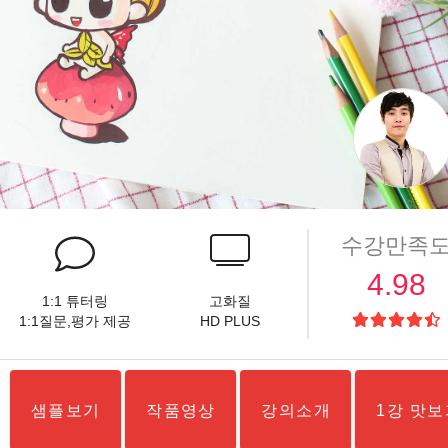
수강만족
4.98
1:1 튜터링
고화질
1:1질문,평가 제공
HD PLUS
샘플보기
작품영상
강의소개
1강 맛보