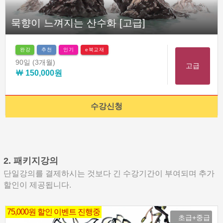
묵향이 느껴지는 산수화 [고급]
완강
추천
인기
e북교재
90일
(3개월)
고급
￦ 150,000원
수강신청
2. 패키지강의
단일강의를 결제하시는 것보다 긴 수강기간이 부여되며 추가
할인이 제공됩니다.
75,000원 할인 이벤트 진행중
초급+중급