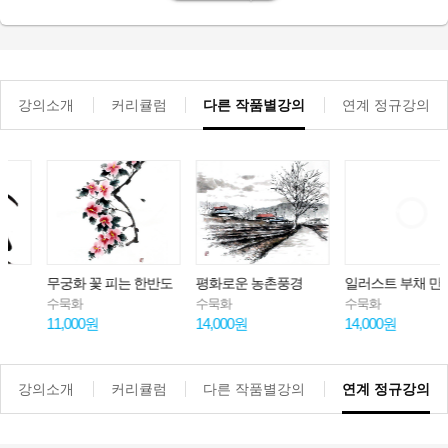
강의소개
커리큘럼
다른 작품별강의
연계 정규강의
무궁화 꽃 피는 한반도
평화로운 농촌풍경
일러스트 부채 만들기
수묵화
수묵화
수묵화
11,000원
14,000원
14,000원
강의소개
커리큘럼
다른 작품별강의
연계 정규강의