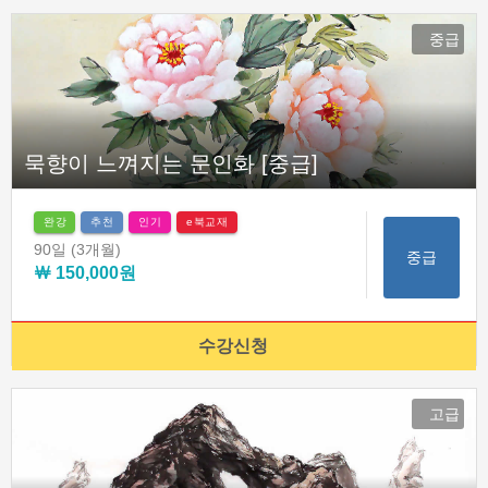
중급
묵향이 느껴지는 문인화 [중급]
완강
추천
인기
e북교재
90일
(3개월)
중급
￦ 150,000원
수강신청
고급