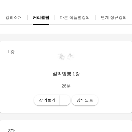
강의소개
커리큘럼
다른 작품별강의
연계 정규강의
1강
설악범봉 1강
26분
강의보기
강의노트
2강