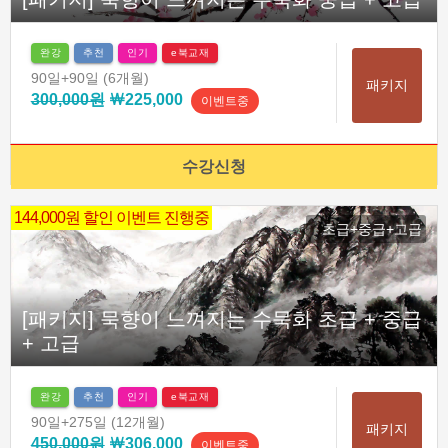
완강
추천
인기
e북교재
90일
+90일
(6개월)
패키지
300,000원
￦225,000
이벤트중
수강신청
144,000원 할인 이벤트 진행중
초급+중급+고급
[패키지] 묵향이 느껴지는 수묵화 초급 + 중급
+ 고급
완강
추천
인기
e북교재
90일
+275일
(12개월)
패키지
450,000원
￦306,000
이벤트중