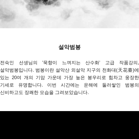
설악범봉
전숙인 선생님의 '묵향이 느껴지는 산수화' 고급 작품강의,
설악범봉입니다. 범봉이란 설악산 외설악 지구의 천화대(天花臺)에
있는 20여 개의 기암 가운데 가장 높은 봉우리로 힘차고 웅장한
기세로 유명합니다. 이번 시간에는 운해에 둘러쌓인 범봉의
신비하고도 장쾌한 모습을 그려보았습니다.