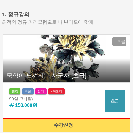
1. 정규강의
최적의 정규 커리큘럼으로 내 난이도에 맞게!
초급
묵향이 느껴지는 사군자 [초급]
완강
추천
인기
e북교재
90일
(3개월)
초급
￦ 150,000원
수강신청