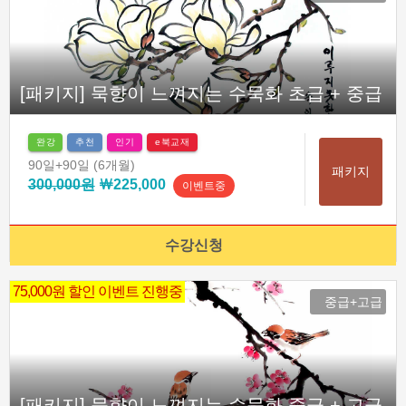
[패키지] 묵향이 느껴지는 수묵화 초급 + 중급
완강
추천
인기
e북교재
90일
+90일
(6개월)
패키지
300,000원
￦225,000
이벤트중
수강신청
75,000원 할인 이벤트 진행중
중급+고급
[패키지] 묵향이 느껴지는 수묵화 중급 + 고급