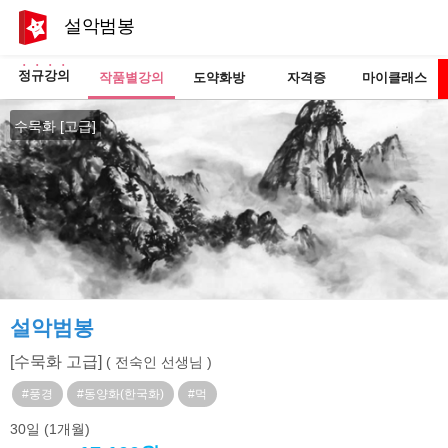
설악범봉
정규강의
작품별강의
도약화방
자격증
마이클래스
수묵화 [고급]
설악범봉
[수묵화 고급]
( 전숙인 선생님 )
#풍경
#동양화(한국화)
#먹
30일
(1개월)