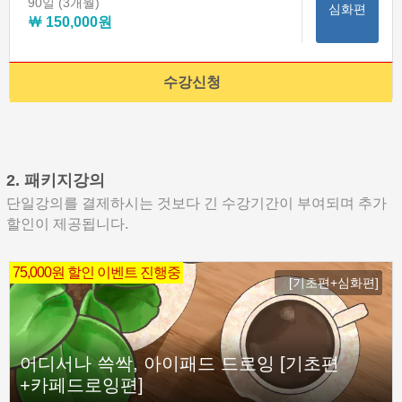
90일
(3개월)
심화편
￦ 150,000원
수강신청
2. 패키지강의
단일강의를 결제하시는 것보다 긴 수강기간이 부여되며 추가
할인이 제공됩니다.
75,000원 할인 이벤트 진행중
[기초편+심화편]
어디서나 쓱싹, 아이패드 드로잉 [기초편
+카페드로잉편]