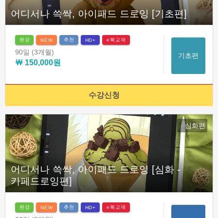
어디서나 쓱싹, 아이패드 드로잉 [기초편]
완강
추천
e북교재
NEW
HD+
90일
(3개월)
기초편
￦ 150,000원
수강신청
심화편
어디서나 쓱싹, 아이패드 드로잉 [심화 -
카페드로잉편]
완강
추천
e북교재
NEW
HD+