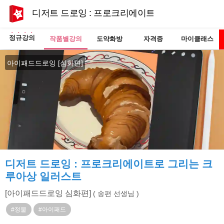
디저트 드로잉 : 프로크리에이트로 그리는 크루아
정규강의
작품별강의
도약화방
자격증
마이클래스
아이패드드로잉 [심화편]
디저트 드로잉 : 프로크리에이트로 그리는 크
루아상 일러스트
[아이패드드로잉 심화편]
( 송편 선생님 )
#정물
#아이패드