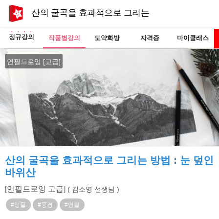
산의 굴곡을 효과적으로 그리는 방법 : 눈 덮인 바
정규강의
작품별강의
도약화방
자격증
마이클래스
연필드로잉 [고급]
산의 굴곡을 효과적으로 그리는 방법 : 눈 덮인
바위산
[연필드로잉 고급]
( 김소영 선생님 )
#정물
#풍경
#연필