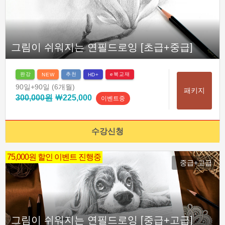
그림이 쉬워지는 연필드로잉 [초급+중급]
완강
추천
e북교재
NEW
HD+
90일
+90일
(6개월)
패키지
300,000원
￦225,000
이벤트중
수강신청
75,000원 할인 이벤트 진행중
중급+고급
그림이 쉬워지는 연필드로잉 [중급+고급]