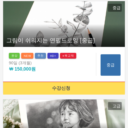
중급
그림이 쉬워지는 연필드로잉 [중급]
완강
추천
e북교재
NEW
HD+
90일
(3개월)
중급
￦ 150,000원
수강신청
고급