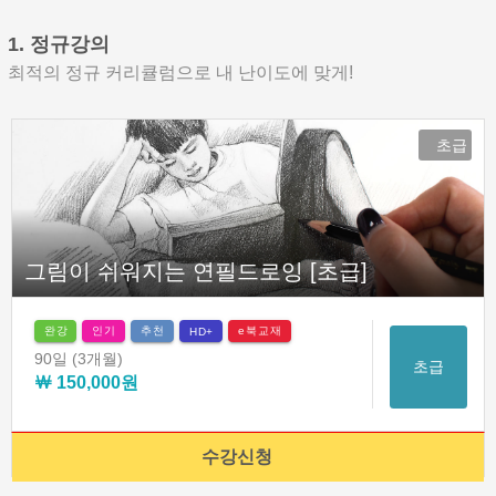
1. 정규강의
최적의 정규 커리큘럼으로 내 난이도에 맞게!
초급
그림이 쉬워지는 연필드로잉 [초급]
완강
인기
추천
e북교재
HD+
90일
(3개월)
초급
￦ 150,000원
수강신청