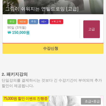
그림이 쉬워지는 연필드로잉 [고급]
완강
추천
e북교재
NEW
HD+
90일
(3개월)
고급
￦ 150,000원
수강신청
2. 패키지강의
단일강의를 결제하시는 것보다 긴 수강기간이 부여되며 추가
할인이 제공됩니다.
75,000원 할인 이벤트 진행중
초급+중급