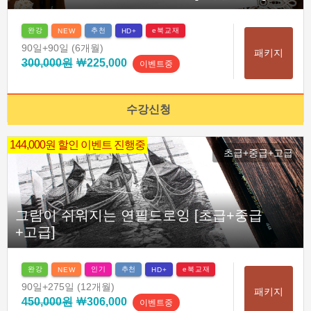
완강
추천
e북교재
NEW
HD+
90일
+90일
(6개월)
패키지
300,000원
￦225,000
이벤트중
수강신청
144,000원 할인 이벤트 진행중
초급+중급+고급
그림이 쉬워지는 연필드로잉 [초급+중급
+고급]
완강
인기
추천
e북교재
NEW
HD+
90일
+275일
(12개월)
패키지
450,000원
￦306,000
이벤트중