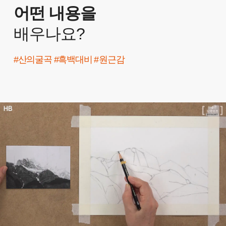
어떤 내용을
배우나요?
#산의굴곡 #흑백대비
#원근감