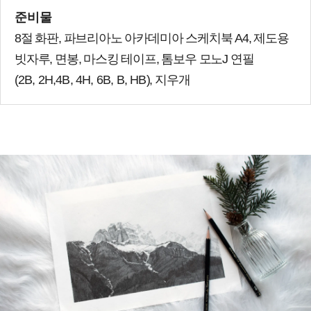
준비물
8절 화판, 파브리아노 아카데미아 스케치북 A4, 제도용
빗자루, 면봉, 마스킹 테이프, 톰보우 모노J 연필
(
2B,
2H,
4B,
4H,
6B, B, HB
), 지우개