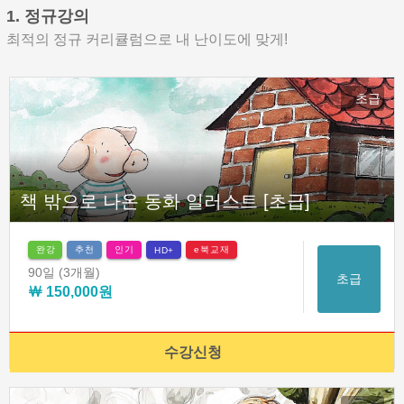
1. 정규강의
최적의 정규 커리큘럼으로 내 난이도에 맞게!
초급
책 밖으로 나온 동화 일러스트 [초급]
완강
추천
인기
e북교재
HD+
90일
(3개월)
초급
￦ 150,000원
수강신청