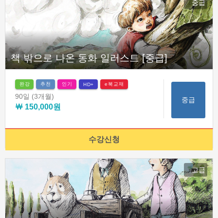
중급
책 밖으로 나온 동화 일러스트 [중급]
완강
추천
인기
e북교재
HD+
90일
(3개월)
중급
￦ 150,000원
수강신청
고급