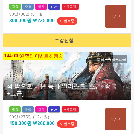
완강
추천
인기
e북교재
HD+
90일
+90일
(6개월)
패키지
300,000원
￦225,000
이벤트중
수강신청
144,000원 할인 이벤트 진행중
초급+중급+고급
책 밖으로 나온 동화 일러스트 [초급+중급
+고급]
완강
추천
인기
e북교재
HD+
90일
+275일
(12개월)
패키지
450,000원
￦306,000
이벤트중