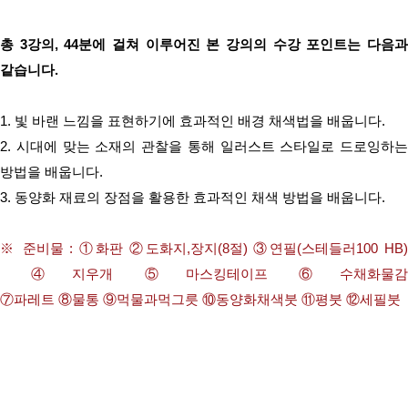
총 3강의, 44분에 걸쳐 이루어진 본 강의의 수강 포인트는 다음과
같습니다.
1. 빛 바랜 느낌을 표현하기에 효과적인 배경 채색법을 배웁니다.
2. 시대에 맞는 소재의 관찰을 통해 일러스트 스타일로 드로잉하는
방법을 배웁니다.
3. 동양화 재료의 장점을 활용한 효과적인 채색 방법을 배웁니다.
※ 준비물 : ①
화판 ②도화지,장지(8절) ③
연필(스테들러100 HB
④지우개 ⑤마스킹테이프 ⑥수채화물감
⑦파레트
⑧물통
⑨먹물과먹그릇
⑩
​동양화채색붓 ⑪평붓 ⑫세필붓