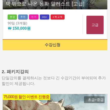
책 밖으로 나온 동화 일러스트 [고급]
완강
추천
인기
e북교재
HD+
90일
(3개월)
고급
￦ 150,000원
수강신청
2. 패키지강의
단일강의를 결제하시는 것보다 긴 수강기간이 부여되며 추가
할인이 제공됩니다.
75,000원 할인 이벤트 진행중
초급+중급