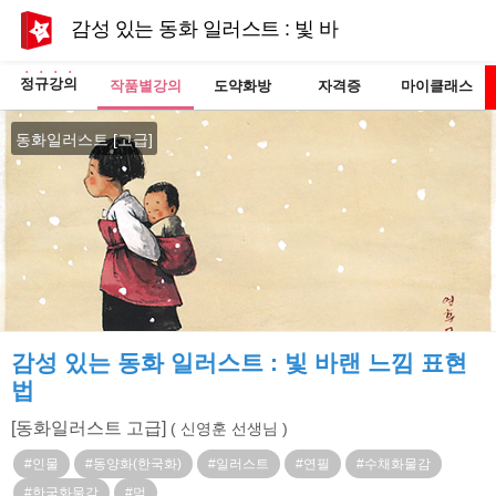
감성 있는 동화 일러스트 : 빛 바랜 느낌 표현법
정규강의
작품별강의
도약화방
자격증
마이클래스
동화일러스트 [고급]
감성 있는 동화 일러스트 : 빛 바랜 느낌 표현
법
[동화일러스트 고급]
( 신영훈 선생님 )
#인물
#동양화(한국화)
#일러스트
#연필
#수채화물감
#한국화물감
#먹