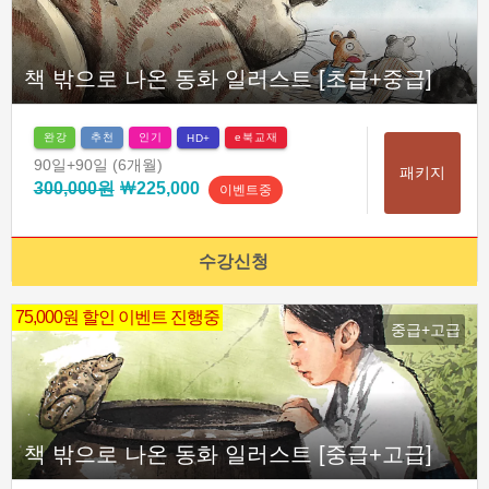
책 밖으로 나온 동화 일러스트 [초급+중급]
완강
추천
인기
e북교재
HD+
90일
+90일
(6개월)
패키지
300,000원
￦225,000
이벤트중
수강신청
75,000원 할인 이벤트 진행중
중급+고급
책 밖으로 나온 동화 일러스트 [중급+고급]