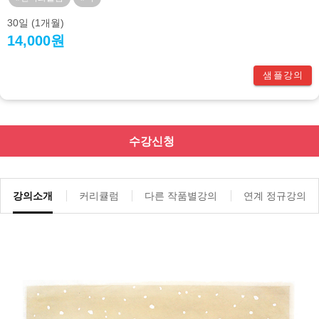
30일
(1개월)
14,000원
샘플강의
수강신청
강의소개
커리큘럼
다른 작품별강의
연계 정규강의