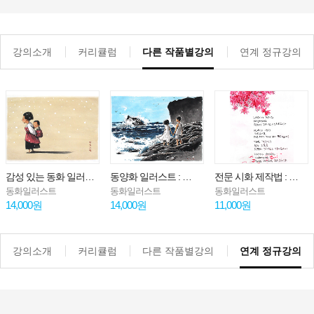
강의소개
커리큘럼
다른 작품별강의
연계 정규강의
동양화 일러스트 : 파도와 바위 표현법
전문 시화 제작법 : 김소월의 진달래꽃
한 시간 만에 완성하는 펜 드로잉 : 서울역
동화일러스트
동화일러스트
동화일러스트
14,000원
11,000원
14,000원
강의소개
커리큘럼
다른 작품별강의
연계 정규강의