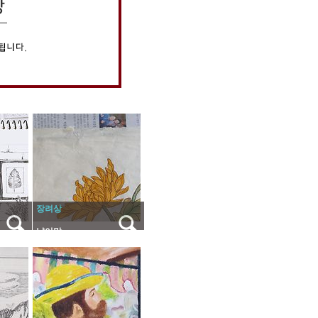
장려상
냥이맘