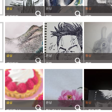
금상
은상
동상
동강아지
복동
에핑
금상
은상
동상
예닮지기
꿈짱
쮸삐
금상
은상
동상
해피제니스
첫눈오는날
느림의 미학