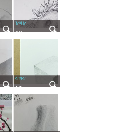
장려상
수올
장려상
희은