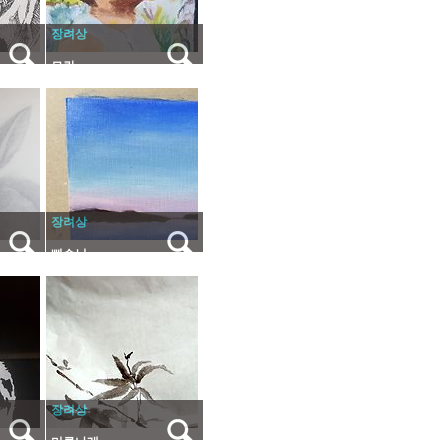
장려상
모란
장려상
삐수늬
장려상
미루나래