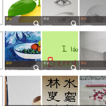
금상
은상
동상
잠팅
이상기
스타예거
금상
은상
동상
제시카서
Alice_L
류미진