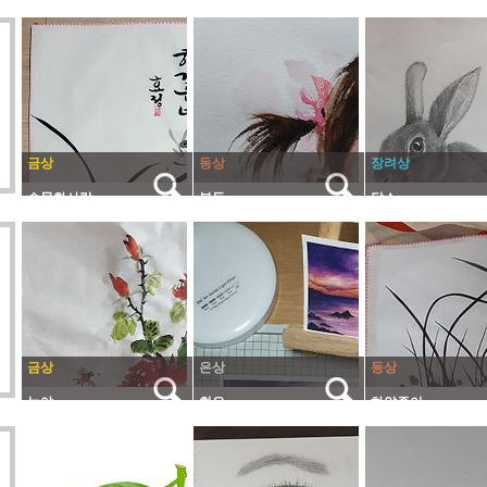
금상
동상
장려상
수묵화사랑
복동
닥스
금상
은상
동상
녹야
희은
하얀종이