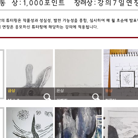
금상
은상
동상
Michelle
김혜란
컴퓨터