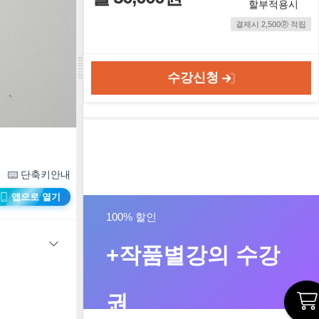
할부적용시
결제시 2,500ⓟ 적립
수강신청
단축키안내
앱으로 열기
100% 할인
+작품별강의 수강
권