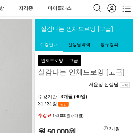
방
자격증
마이클래스
실감나는 인체드로잉 [고급]
수강안내
선생님약력
정규강의
인체드로잉
고급
실감나는 인체드로잉 [고급]
서윤정 선생님
약력
수강기간 :
3개월 (90일)
31 /
31강
완강
수강료
150,000원 (3개월)
3개월
월 50,000원