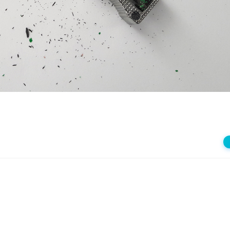
상
재
생