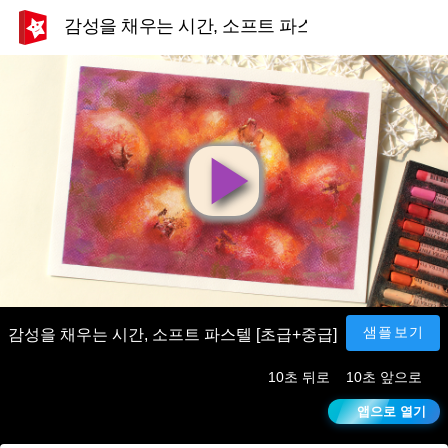
감성을 채우는 시간, 소프트 파스텔 [초급+중급]
영
상
재
샘플보기
감성을 채우는 시간, 소프트 파스텔 [초급+중급]
10초 뒤로
10초 앞으로
생
앱으로 열기