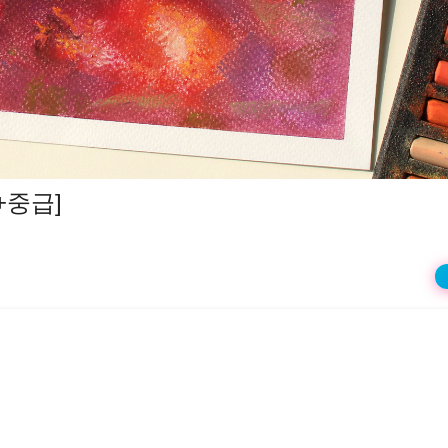
상
재
생
+중급]