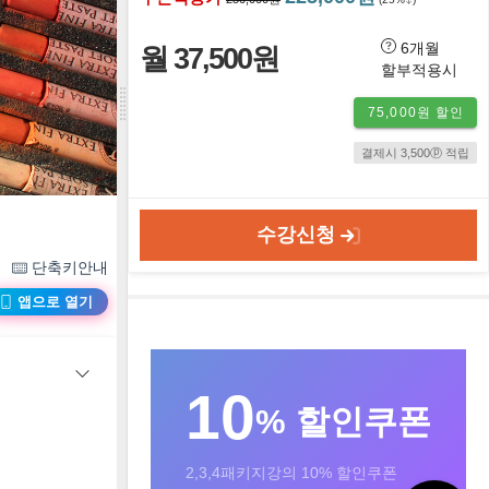
6개월
월 37,500원
할부적용시
75,000원 할인
결제시 3,500ⓟ 적립
수강신청
단축키안내
앱으로 열기
10
% 할인쿠폰
2,3,4패키지강의 10% 할인쿠폰