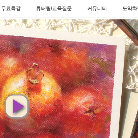
무료특강
튜터링/교육질문
커뮤니티
도약화
영