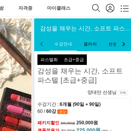
방
자격증
마이클래스
감성을 채우는 시간, 소프트 파스텔 [초급+중급]
수강안내
갤러리
선생님약력
파스텔화
초급+중급
감성을 채우는 시간, 소프트
파스텔 [초급+중급]
양대만 선생님
약력
수강기간 :
6개월 (90일
+ 90일
)
60 /
60강
완강
패키지할인
250,000원
300,000원
225,000원
쿠폰적용가
250,000원
(25%
)