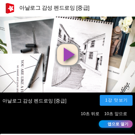
아날로그 감성 펜드로잉 [중급]
영
상
재
1강 맛보기
아날로그 감성 펜드로잉 [중급]
10초 뒤로
10초 앞으로
생
앱으로 열기