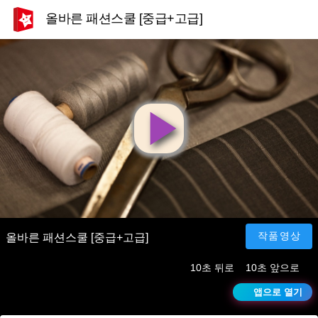
올바른 패션스쿨 [중급+고급]
영
상
재
작품영상
올바른 패션스쿨 [중급+고급]
10초 뒤로
10초 앞으로
생
앱으로 열기