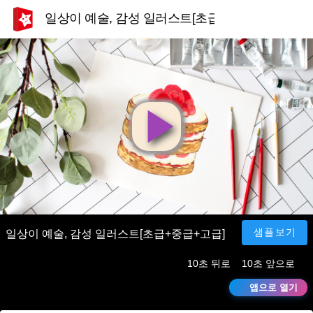
일상이 예술, 감성 일러스트[초급+중급+고급]
영
상
재
샘플보기
일상이 예술, 감성 일러스트[초급+중급+고급]
10초 뒤로
10초 앞으로
생
앱으로 열기