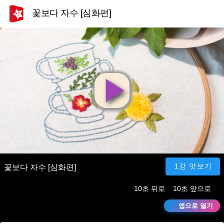
꽃보다 자수 [심화편]
영
상
재
1강 맛보기
꽃보다 자수 [심화편]
10초 뒤로
10초 앞으로
생
앱으로 열기