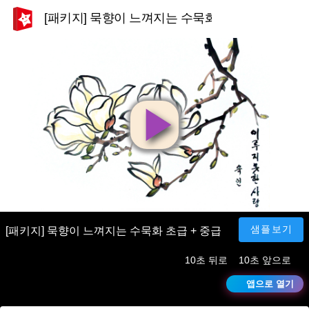
[패키지] 묵향이 느껴지는 수묵화 초급 + 중급
영
상
재
샘플보기
[패키지] 묵향이 느껴지는 수묵화 초급 + 중급
10초 뒤로
10초 앞으로
생
앱으로 열기