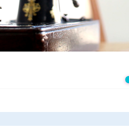
상
재
생