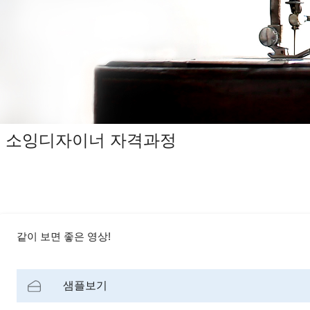
소잉디자이너 자격과정
같이 보면 좋은 영상!
샘플보기