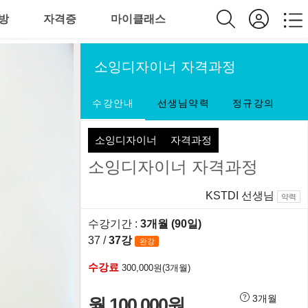
방
자격증
마이클래스
소잉디자이너 자격과정
수강안내
선생님약력
정규강의
소잉디자이너
자격과정
소잉디자이너 자격과정
KSTDI 선생님
약력
수강기간 :
3개월 (90일)
37 /
37강
완강
수강료
300,000원(3개월)
3개월
월 100,000원