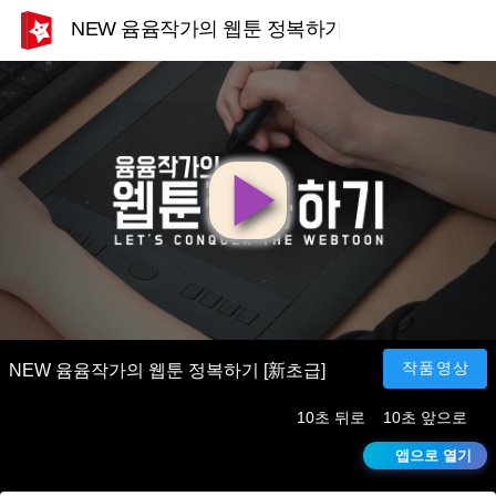
NEW 윰윰작가의 웹툰 정복하기 [新초급]
영
상
재
작품영상
NEW 윰윰작가의 웹툰 정복하기 [新초급]
10초 뒤로
10초 앞으로
생
앱으로 열기