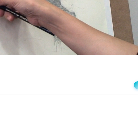
상
재
생