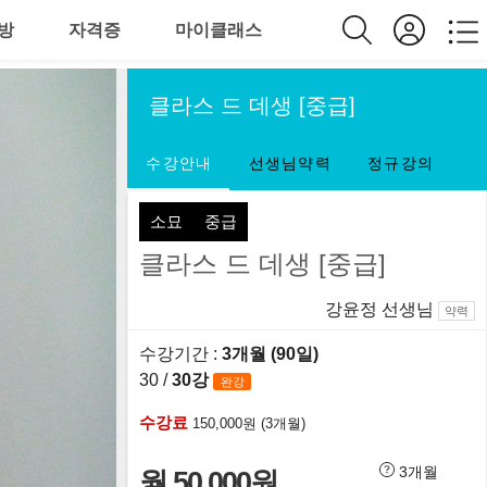
방
자격증
마이클래스
클라스 드 데생 [중급]
수강안내
선생님약력
정규강의
소묘
중급
클라스 드 데생 [중급]
강윤정 선생님
약력
수강기간 :
3개월 (90일)
30 /
30강
완강
수강료
150,000원 (3개월)
3개월
월 50,000원