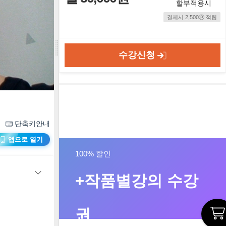
할부적용시
결제시 2,500ⓟ 적립
수강신청
단축키안내
앱으로 열기
100% 할인
+작품별강의 수강
권