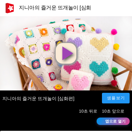
지니아의 즐거운 뜨개놀이 [심화편]
영
상
재
샘플보기
지니아의 즐거운 뜨개놀이 [심화편]
10초 뒤로
10초 앞으로
생
앱으로 열기