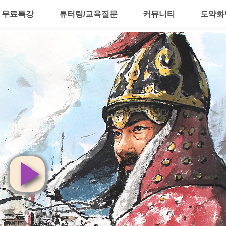
무료특강
튜터링/교육질문
커뮤니티
도약화
영