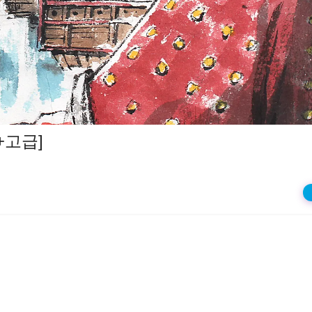
상
재
생
+고급]