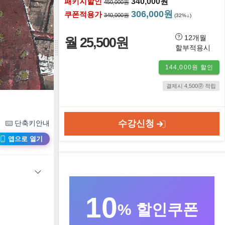
패키지할인
340,000원
450,000원
306,000원
쿠폰적용가
340,000원
(32%
)
12개월
월 25,500원
할부적용시
144,000원 할인
결제시 4,500ⓟ 적립
수강신청
단축키안내
앱으로 열기
10
% 할인쿠폰