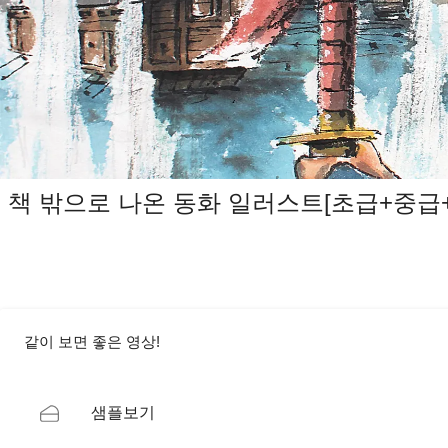
책 밖으로 나온 동화 일러스트[초급+중급
같이 보면 좋은 영상!
샘플보기