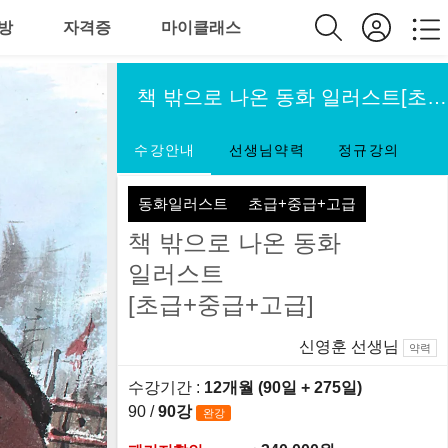
방
자격증
마이클래스
책 밖으로 나온 동화 일러스트[초급+중급+고급]
수강안내
선생님약력
정규강의
동화일러스트
초급+중급+고급
책 밖으로 나온 동화
일러스트
[초급+중급+고급]
신영훈 선생님
약력
수강기간 :
12개월 (90일
+ 275일
)
90 /
90강
완강